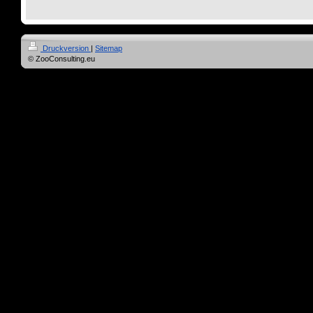
Druckversion
|
Sitemap
© ZooConsulting.eu