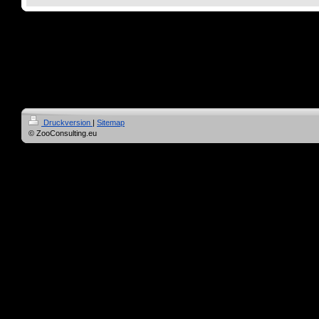
Druckversion
|
Sitemap
© ZooConsulting.eu